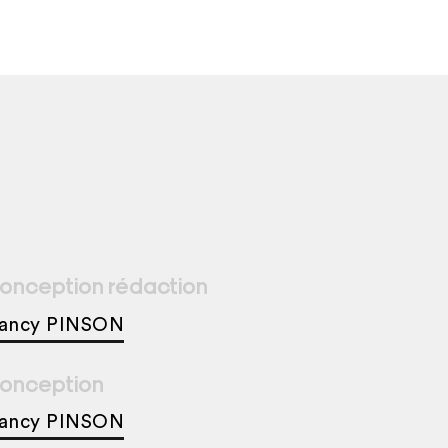
onception rédaction
ancy PINSON
onception
ancy PINSON