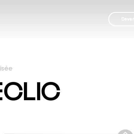
Deve
lisée
ECLIC