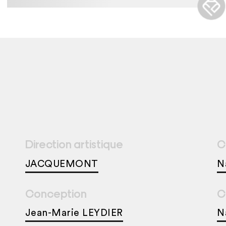
Direction artistique
C
JACQUEMONT
N
Conception
C
Jean-Marie LEYDIER
N