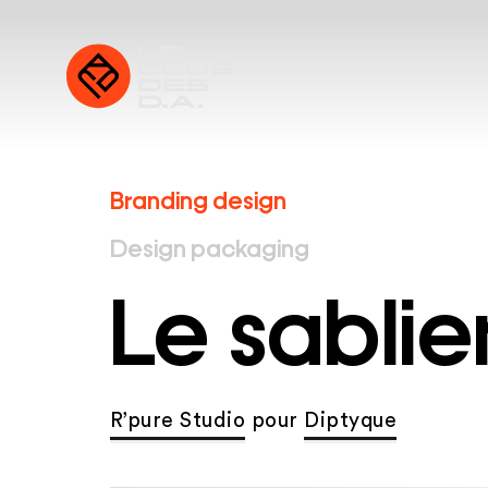
Branding design
Design packaging
Le sablie
R’pure Studio
pour
Diptyque