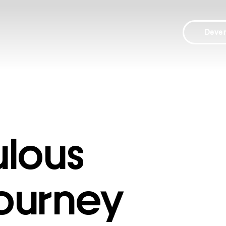
Deve
lous
Journey