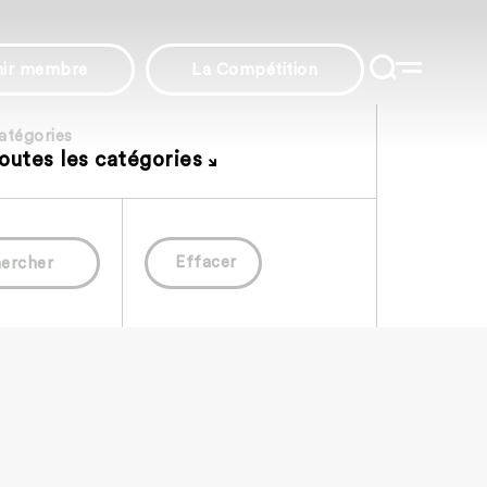
nir membre
La Compétition
atégories
outes les catégories
Effacer
ercher