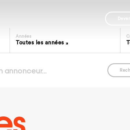
Deve
Années
C
Toutes les années
T
Rech
es.