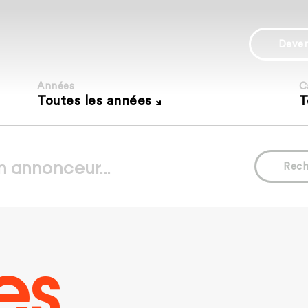
Deve
Années
C
Toutes les années
T
Rech
es.