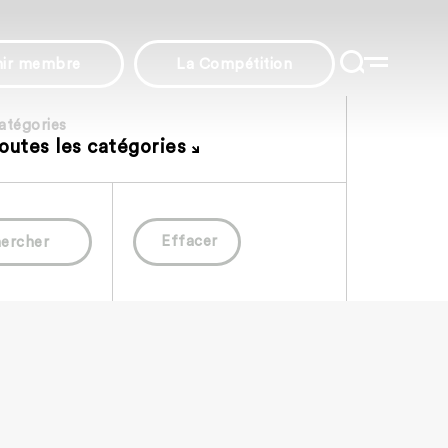
nir membre
La Compétition
atégories
outes les catégories
Effacer
ercher