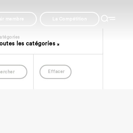
nir membre
La Compétition
atégories
outes les catégories
Effacer
ercher