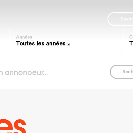
Deve
Années
C
Toutes les années
T
Rech
es.