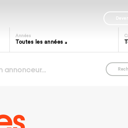
Deve
Années
C
Toutes les années
T
Rech
es.