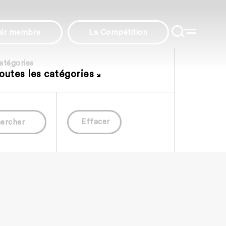
nir membre
La Compétition
atégories
outes les catégories
Effacer
ercher