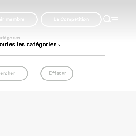
nir membre
La Compétition
atégories
outes les catégories
Effacer
ercher