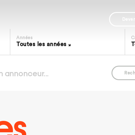
Deve
Années
C
Toutes les années
T
Rech
es.