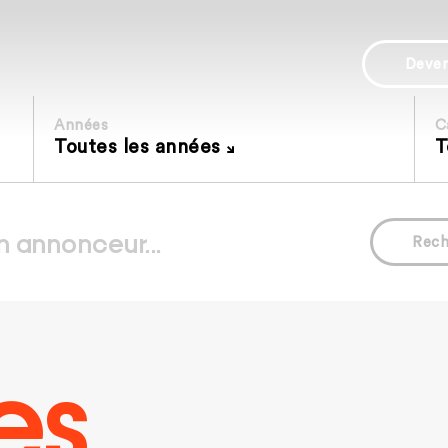
Deve
Années
C
Toutes les années
T
Rech
es.