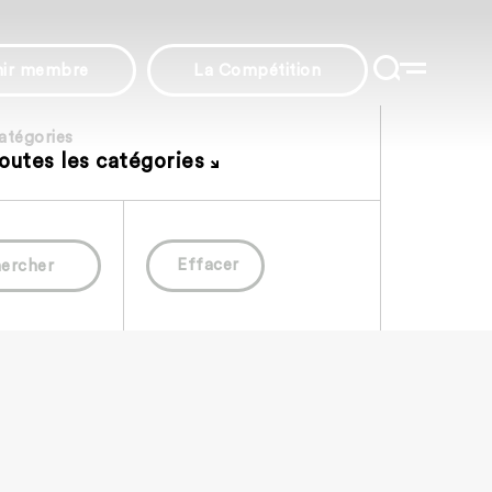
nir membre
La Compétition
atégories
outes les catégories
Effacer
ercher