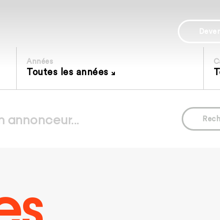
Deve
Années
C
Toutes les années
T
Rech
es.