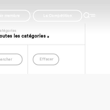
nir membre
La Compétition
atégories
outes les catégories
Effacer
ercher