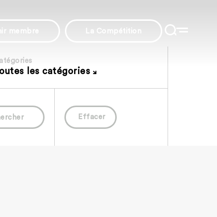
nir membre
La Compétition
atégories
outes les catégories
Effacer
ercher