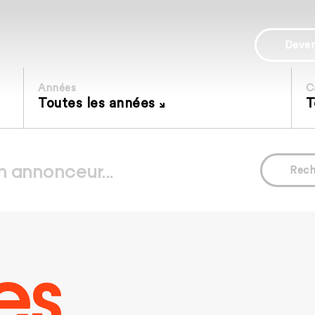
Deve
Années
C
Toutes les années
T
Rech
es.