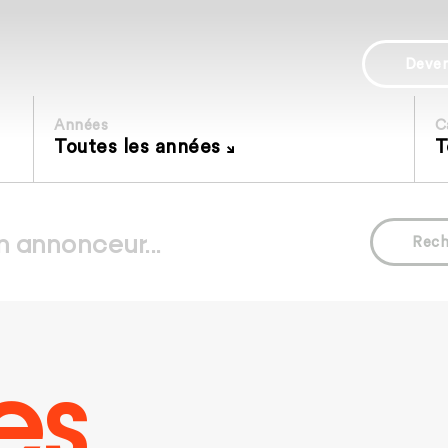
Deve
Années
C
Toutes les années
T
Rech
es.