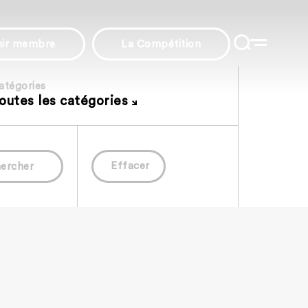
nir membre
La Compétition
atégories
outes les catégories
Effacer
ercher