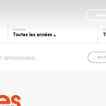
Deve
Années
C
Toutes les années
T
Rech
es.