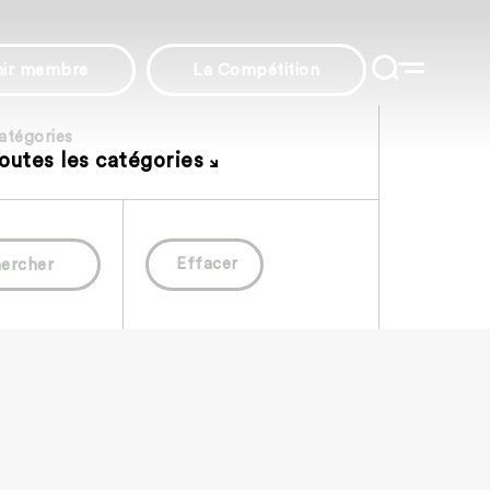
nir membre
La Compétition
atégories
outes les catégories
Effacer
ercher