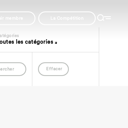
nir membre
La Compétition
atégories
outes les catégories
Effacer
ercher