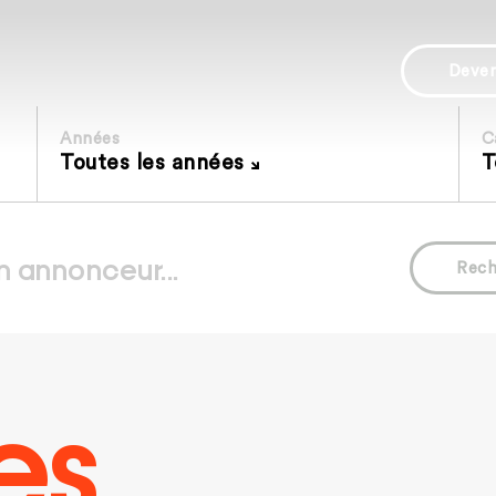
Deve
Années
C
Toutes les années
T
Rech
es.