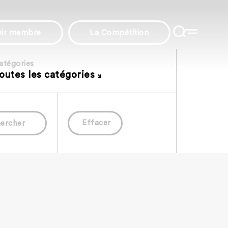
nir membre
La Compétition
atégories
outes les catégories
Effacer
ercher