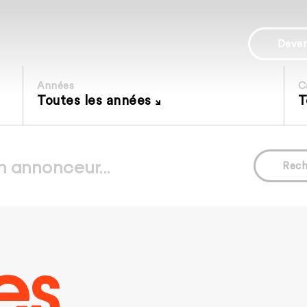
Deve
Années
C
Toutes les années
T
Rech
es.