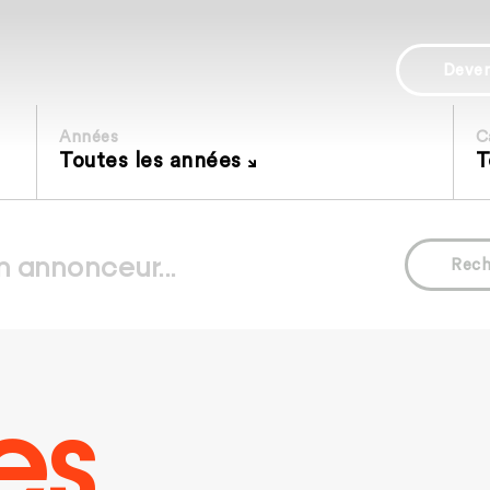
Deve
Années
C
Toutes les années
T
Rech
es.