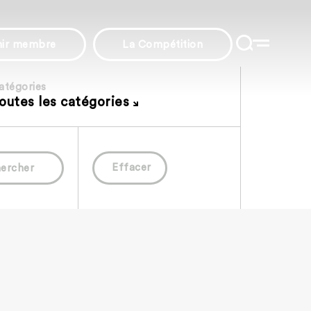
nir membre
La Compétition
atégories
outes les catégories
Effacer
ercher