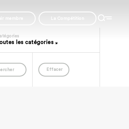
nir membre
La Compétition
atégories
outes les catégories
Effacer
ercher