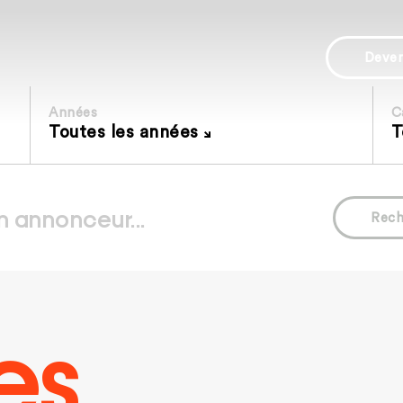
Deve
Années
C
Toutes les années
T
Rech
es.