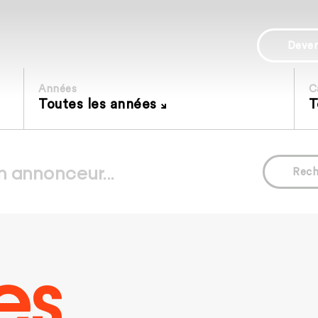
Deve
Années
C
Toutes les années
T
Rech
es.