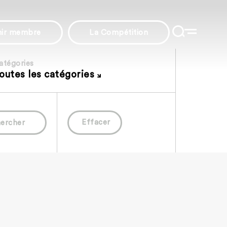
nir membre
La Compétition
atégories
outes les catégories
Effacer
ercher