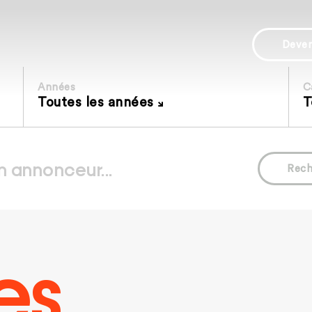
Deve
Années
C
Toutes les années
T
Rech
es.