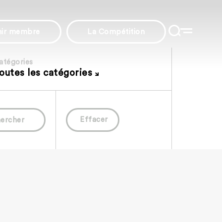
nir membre
La Compétition
atégories
outes les catégories
Effacer
ercher